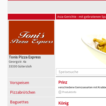
Asia-Gerichte - mit gebratenen Sp
Tonis Pizza Express
Georgstr. 4a
33330 Gütersloh
Prinz
Vorspeisen
verschiedene Gemüsesorten mit Krabbe
Pizzabrötchen
Produktinfo
Baguettes
König