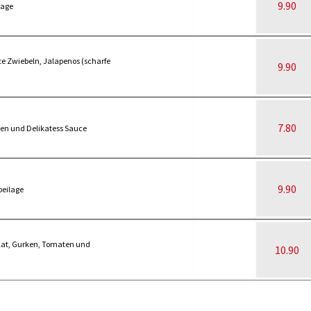
9.90
lage
ote Zwiebeln, Jalapenos (scharfe
9.90
7.80
ken und Delikatess Sauce
9.90
beilage
lat, Gurken, Tomaten und
10.90