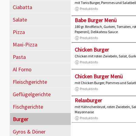
mit Tonis Burger, Pommes und Salatbei
Ciabatta
Produktinfo
Salate
Babe Burger Menü
180 gr. Rindfleisch, Gurken, Tomaten, r
Pizza
Peperoni), Delikatess-Sauce
Produktinfo
Maxi-Pizza
Chicken Burger
Pasta
Chicken mit roten Zwiebeln, Salat, Gur
Produktinfo
Al Forno
Chicken Burger Menü
Fleischgerichte
mit Chicken Burger, Pommes und Salat
Produktinfo
Geflügelgerichte
Relaxburger
Fischgerichte
mit Hähnchenbrust, roten Zwiebeln, Sa
Mayonnaise
Burger
Produktinfo
Gyros & Döner