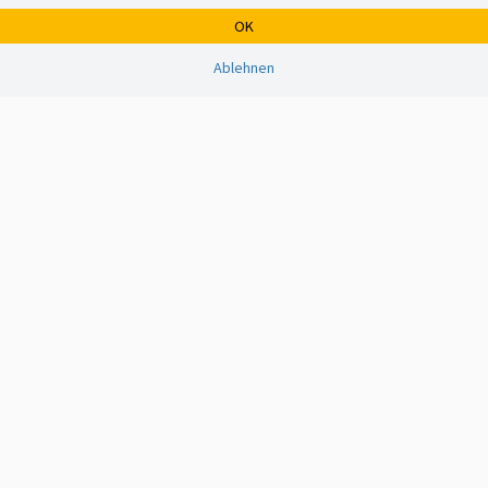
OK
Ablehnen
Copyright © 2008 - 2026 • Alle Rechte vorbehalten