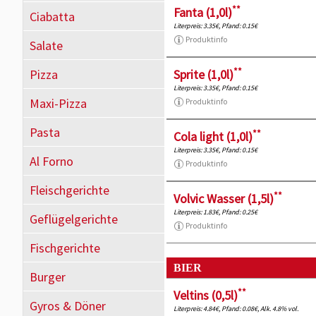
**
Fanta (1,0l)
Ciabatta
Literpreis: 3.35€, Pfand: 0.15€
Produktinfo
Salate
**
Pizza
Sprite (1,0l)
Literpreis: 3.35€, Pfand: 0.15€
Maxi-Pizza
Produktinfo
Pasta
**
Cola light (1,0l)
Literpreis: 3.35€, Pfand: 0.15€
Al Forno
Produktinfo
Fleischgerichte
**
Volvic Wasser (1,5l)
Literpreis: 1.83€, Pfand: 0.25€
Geflügelgerichte
Produktinfo
Fischgerichte
BIER
Burger
**
Veltins (0,5l)
Gyros & Döner
Literpreis: 4.84€, Pfand: 0.08€, Alk. 4.8% vol.