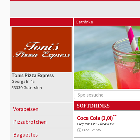
Getränke
Tonis Pizza Express
Georgstr. 4a
33330 Gütersloh
SOFTDRINKS
Vorspeisen
**
Coca Cola (1,0l)
Pizzabrötchen
Literpreis: 3.35€, Pfand: 0.15€
Produktinfo
Baguettes