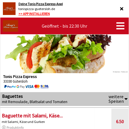
Deine Tonis Pizza Express-App!
tonispizza-guetersloh.de
>> APP INSTALLIEREN
Geöffnet - bis 22:30 Uhr
Tonis Pizza Express
33330 Gütersloh
Baguettes
weitere
Speisen
mit Remoulade, Blattsalat und Tomaten
Baguette mit Salami, Käse...
6.50
mit Salami, Käse und Gurken
Produktinfo